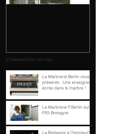
Article Ouest France avril
Inauguration de 
2016
showroom
Commentaires récents
La Marbrerie Bertin vous
présente : Une enseigne
écrite dans le marbre !
La Marbrerie F.Bertin sur
FR3 Bretagne
La Bretagne à l'honneur!